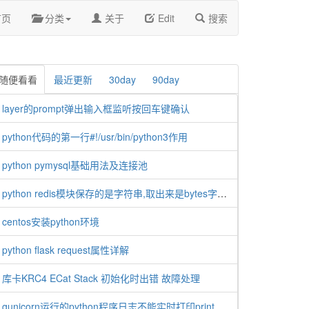
首页
分类
关于
Edit
搜索
随便看看
最近更新
30day
90day
layer的prompt弹出输入框监听按回车键确认
python代码的第一行#!/usr/bin/python3作用
python pymysql基础用法及连接池
python redis模块保存的是字符串,取出来是bytes字节类型解决方法
centos安装python环境
python flask request属性详解
库卡KRC4 ECat Stack 初始化时出错 故障处理
gunicorn运行的python程序日志不能实时打印print